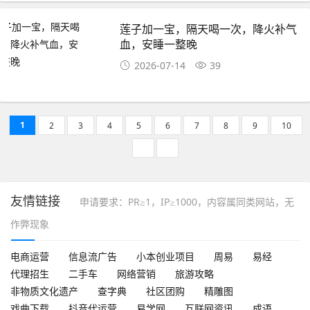
莲子加一宝，隔天喝一次，降火补气
血，安睡一整晚
2026-07-14
39
1
2
3
4
5
6
7
8
9
10
友情链接
申请要求：PR≥1，IP≥1000，内容属同类网站，无
作弊现象
电商运营
信息流广告
小本创业项目
周易
易经
代理招生
二手车
网络营销
旅游攻略
非物质文化遗产
查字典
社区团购
精雕图
戏曲下载
抖音代运营
易学网
互联网资讯
成语