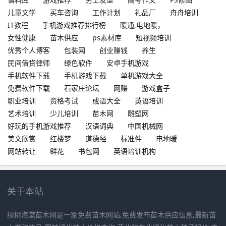
儿童文学
买车咨询
工作计划
礼品厂
舟舟培训
IT教程
手机游戏推荐排行榜
暖通,电地暖，
女性健康
苗木供应
ps素材库
短视频培训
优秀个人博客
包装网
创业赚钱
养生
民间借贷律师
绿色软件
安卓手机游戏
手机软件下载
手机游戏下载
单机游戏大全
免费软件下载
石家庄论坛
网赚
游戏盒子
职业培训
资格考试
成语大全
英语培训
艺术培训
少儿培训
苗木网
雕塑网
好玩的手机游戏推荐
汉语词典
中国机械网
美文欣赏
红楼梦
道德经
标准件
电地暖
网站转让
鲜花
书包网
英语培训机构
关于本站
绿树海棠苗木网是一家免费苗木网站,免费发布苗木供应信息,最新苗