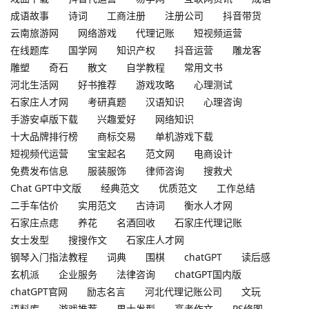
成语故事
诗词
工商注册
注册公司
抖音带货
云南旅游网
网络游戏
代理记账
短视频运营
在线题库
国学网
知识产权
抖音运营
雕龙客
雕塑
奇石
散文
自学教程
常用文书
河北生活网
好书推荐
游戏攻略
心理测试
石家庄人才网
考研真题
汉语知识
心理咨询
手游安卓版下载
兴趣爱好
网络知识
十大品牌排行榜
商标交易
单机游戏下载
短视频代运营
宝宝起名
范文网
电商设计
免费发布信息
服装服饰
律师咨询
搜救犬
Chat GPT中文版
经典范文
优质范文
工作总结
二手车估价
实用范文
古诗词
衡水人才网
石家庄点痣
养花
名酒回收
石家庄代理记账
女士发型
搜搜作文
石家庄人才网
钢琴入门指法教程
词典
围棋
chatGPT
读后感
玄机派
企业服务
法律咨询
chatGPT国内版
chatGPT官网
励志名言
河北代理记账公司
文玩
语料库
游戏推荐
男士发型
高考作文
PS修图