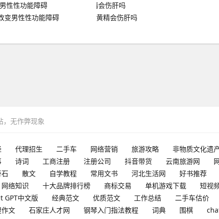
改变男性性功能障碍
黄精会伤肝吗
网站，无作弊现象
经
代理招生
二手车
网络营销
旅游攻略
非物质文化遗
事
诗词
工商注册
注册公司
抖音带货
云南旅游网
奇石
散文
自学教程
常用文书
河北生活网
好书推荐
网络知识
十大品牌排行榜
商标交易
单机游戏下载
短视
at GPT中文版
经典范文
优质范文
工作总结
二手车估价
搜作文
石家庄人才网
钢琴入门指法教程
词典
围棋
cha