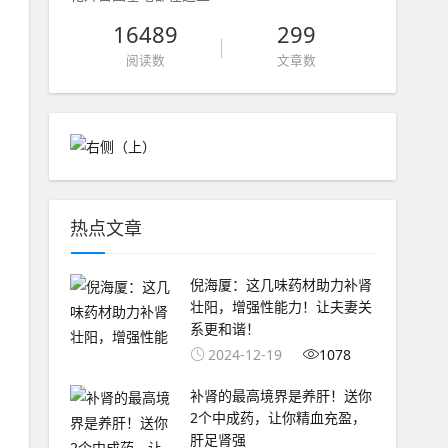
16489
299
阅读数
文章数
热点文章
倪海厦：这几味药材助力补肾
壮阳，增强性能力！让夫妻关
系更和谐！
2024-12-19
1078
补肾的最高境界是养肝！送你
2个中成药，让你精血充盈，
肝足肾强