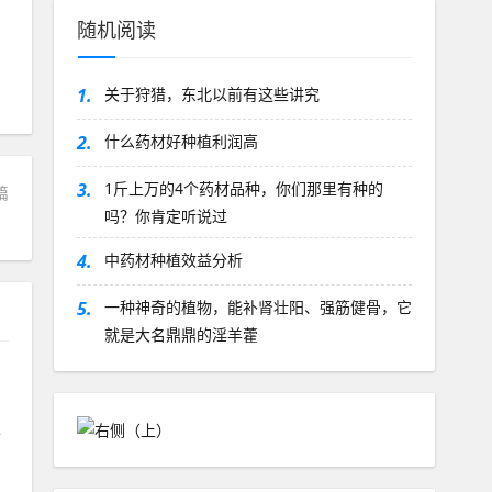
随机阅读
1.
关于狩猎，东北以前有这些讲究
2.
什么药材好种植利润高
3.
1斤上万的4个药材品种，你们那里有种的
篇
吗？你肯定听说过
？
4.
中药材种植效益分析
5.
一种神奇的植物，能补肾壮阳、强筋健骨，它
就是大名鼎鼎的淫羊藿
善