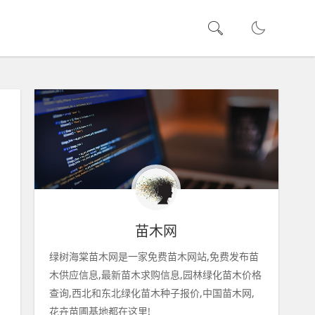
苗木网
绿树海棠苗木网是一家免费苗木网站,免费发布苗
木供应信息,最新苗木求购信息,园林绿化苗木价格
查询,西北和东北绿化苗木种子报价,中国苗木网,
花卉苗圃基地都在这里!