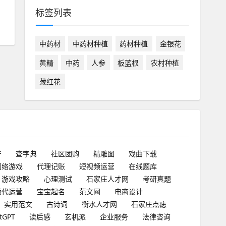
标签列表
中药材
中药材种植
药材种植
金银花
黄精
中药
人参
板蓝根
农村种植
藏红花
产
查字典
社区团购
精雕图
戏曲下载
网络游戏
代理记账
短视频运营
在线题库
游戏攻略
心理测试
石家庄人才网
考研真题
频代运营
宝宝起名
范文网
电商设计
实用范文
古诗词
衡水人才网
石家庄点痣
tGPT
读后感
玄机派
企业服务
法律咨询