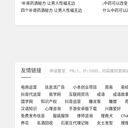
四个补肾药酒秘方 让男人性福无边
什么中药可以
友情链接
申请要求：PR≥1，IP≥1000，内容属同类
电商运营
信息流广告
小本创业项目
周易
易
抖音代运营
易学网
互联网资讯
成语
成语故
国学网
知识产权
抖音运营
雕龙客
雕塑
汉语知识
心理咨询
手游安卓版下载
兴趣爱好
免费发布信息
服装服饰
律师咨询
搜救犬
Ch
养花
名酒回收
石家庄代理记账
女士发型
搜