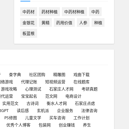
中药材
药材种植
中药材种植
中药
金银花
黄精
药用价值
人参
种植
板蓝根
产
查字典
社区团购
精雕图
戏曲下载
网络游戏
代理记账
短视频运营
在线题库
游戏攻略
心理测试
石家庄人才网
考研真题
频代运营
宝宝起名
范文网
电商设计
实用范文
古诗词
衡水人才网
石家庄点痣
tGPT
读后感
玄机派
企业服务
法律咨询
PS修图
儿童文学
买车咨询
工作计划
优秀个人博客
包装网
创业赚钱
养生