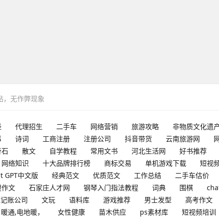
网站，无作弊现象
经
代理招生
二手车
网络营销
旅游攻略
非物质文化遗
事
诗词
工商注册
注册公司
抖音带货
云南旅游网
奇石
散文
自学教程
常用文书
河北生活网
好书推荐
网络知识
十大品牌排行榜
商标交易
单机游戏下载
短视
at GPT中文版
经典范文
优质范文
工作总结
二手车估价
搜作文
石家庄人才网
钢琴入门指法教程
词典
围棋
cha
理记账公司
文玩
语料库
游戏推荐
男士发型
高考作文
暖通,电地暖，
女性健康
苗木供应
ps素材库
短视频培训