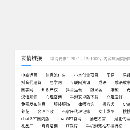
友情链接
申请要求：PR≥1，IP≥1000，内容属同类
电商运营
信息流广告
小本创业项目
周易
易
抖音代运营
易学网
互联网资讯
成语
成语故
国学网
知识产权
抖音运营
雕龙客
雕塑
汉语知识
心理咨询
手游安卓版下载
兴趣爱好
免费发布信息
服装服饰
律师咨询
搜救犬
Ch
养花
名酒回收
石家庄代理记账
女士发型
搜
chatGPT国内版
chatGPT官网
励志名言
河北代
礼品厂
舟舟培训
IT教程
手机游戏推荐排行榜