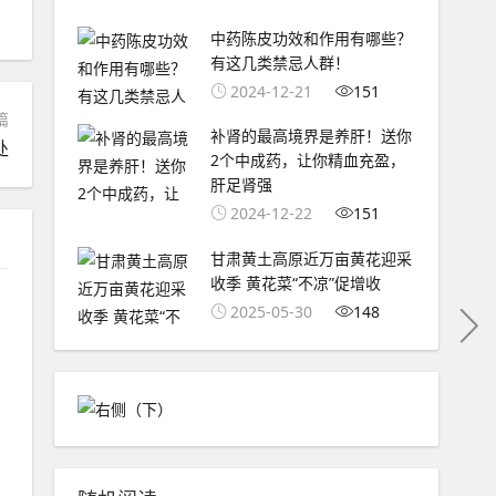
中药陈皮功效和作用有哪些？
有这几类禁忌人群！
2024-12-21
151
篇
补肾的最高境界是养肝！送你
处
2个中成药，让你精血充盈，
肝足肾强
2024-12-22
151
甘肃黄土高原近万亩黄花迎采
收季 黄花菜“不凉”促增收
2025-05-30
148