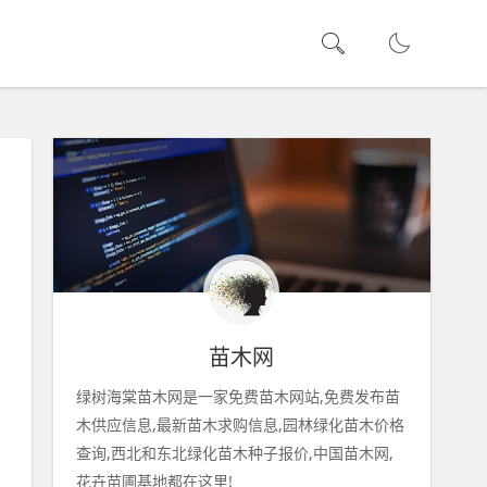
苗木网
绿树海棠苗木网是一家免费苗木网站,免费发布苗
木供应信息,最新苗木求购信息,园林绿化苗木价格
查询,西北和东北绿化苗木种子报价,中国苗木网,
花卉苗圃基地都在这里!