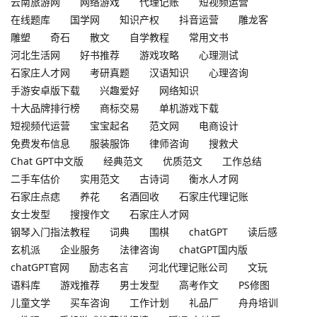
云南旅游网
网络游戏
代理记账
短视频运营
在线题库
国学网
知识产权
抖音运营
雕龙客
雕塑
奇石
散文
自学教程
常用文书
河北生活网
好书推荐
游戏攻略
心理测试
石家庄人才网
考研真题
汉语知识
心理咨询
手游安卓版下载
兴趣爱好
网络知识
十大品牌排行榜
商标交易
单机游戏下载
短视频代运营
宝宝起名
范文网
电商设计
免费发布信息
服装服饰
律师咨询
搜救犬
Chat GPT中文版
经典范文
优质范文
工作总结
二手车估价
实用范文
古诗词
衡水人才网
石家庄点痣
养花
名酒回收
石家庄代理记账
女士发型
搜搜作文
石家庄人才网
钢琴入门指法教程
词典
围棋
chatGPT
读后感
玄机派
企业服务
法律咨询
chatGPT国内版
chatGPT官网
励志名言
河北代理记账公司
文玩
语料库
游戏推荐
男士发型
高考作文
PS修图
儿童文学
买车咨询
工作计划
礼品厂
舟舟培训