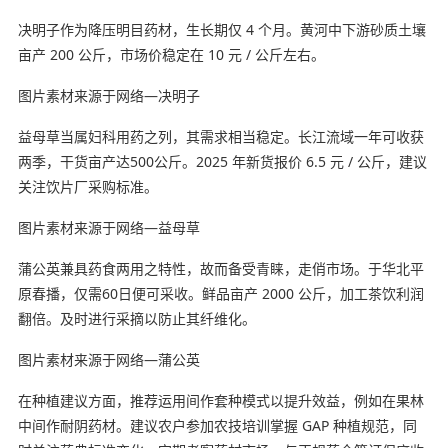
决明子作为降压明目药材，生长期仅 4 个月。黄河中下游砂质土壤
亩产 200 公斤，市场价稳定在 10 元 / 公斤左右。
图片素材来源于网络—决明子
益母草当属妇科用药之列，其需求相当稳定。长江流域一年可收获
两季，干货亩产达500公斤。2025 年新货报价 6.5 元 / 公斤，建议
关注饮片厂采购标准。
图片素材来源于网络—益母草
蒲公英兼具药食两用之特性，故而备受青睐，走俏市场。于华北平
原春播，仅需60日便可采收。鲜品亩产 2000 公斤，加工茶饮利润
翻倍。及时进行采摘以防止其纤维化。
图片素材来源于网络—蒲公英
在种植建议方面，推荐运用间作套种模式以提升效益，例如在果林
中间作耐阴药材。建议农户参加农技培训掌握 GAP 种植规范，同