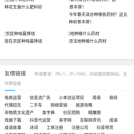
种花生施什么肥料好
今年春天适合种哪些药材？这五
种前景丰厚！
现在农民种啥最挣钱
涝洼地种植什么药材
友情链接
申请要求：PR≥1，IP≥1000，内容属同类网站，无
作弊现象
电商运营
信息流广告
小本创业项目
周易
易经
代理招生
二手车
网络营销
旅游攻略
非物质文化遗产
查字典
社区团购
精雕图
戏曲下载
抖音代运营
易学网
互联网资讯
成语
成语故事
诗词
工商注册
注册公司
抖音带货