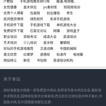
IT教程
手机游戏推荐排行榜
暖通,电地暖，
女性健康
苗木供应
ps素材库
短视频培训
优秀个人博客
包装网
创业赚钱
养生
民间借贷律师
绿色软件
安卓手机游戏
手机软件下载
手机游戏下载
单机游戏大全
免费软件下载
石家庄论坛
网赚
游戏盒子
职业培训
资格考试
成语大全
英语培训
艺术培训
少儿培训
苗木网
雕塑网
好玩的手机游戏推荐
汉语词典
中国机械网
美文欣赏
红楼梦
道德经
标准件
电地暖
网站转让
鲜花
书包网
英语培训机构
关于本站
绿树海棠苗木网是一家免费苗木网站,免费发布苗木供应信息,最新苗
木求购信息,园林绿化苗木价格查询,西北和东北绿化苗木种子报价,中
国苗木网,花卉苗圃基地都在这里!