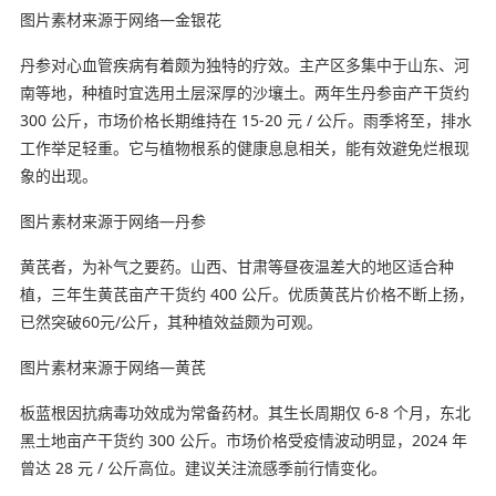
图片素材来源于网络—金银花
丹参对心血管疾病有着颇为独特的疗效。主产区多集中于山东、河
南等地，种植时宜选用土层深厚的沙壤土。两年生丹参亩产干货约
300 公斤，市场价格长期维持在 15-20 元 / 公斤。雨季将至，排水
工作举足轻重。它与植物根系的健康息息相关，能有效避免烂根现
象的出现。
图片素材来源于网络—丹参
黄芪者，为补气之要药。山西、甘肃等昼夜温差大的地区适合种
植，三年生黄芪亩产干货约 400 公斤。优质黄芪片价格不断上扬，
已然突破60元/公斤，其种植效益颇为可观。
图片素材来源于网络—黄芪
板蓝根因抗病毒功效成为常备药材。其生长周期仅 6-8 个月，东北
黑土地亩产干货约 300 公斤。市场价格受疫情波动明显，2024 年
曾达 28 元 / 公斤高位。建议关注流感季前行情变化。