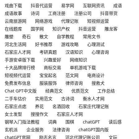
戏曲下载
抖音代运营
易学网
互联网资讯
成语
成语故事
诗词
工商注册
注册公司
抖音带货
云南旅游网
网络游戏
代理记账
短视频运营
在线题库
国学网
知识产权
抖音运营
雕龙客
雕塑
奇石
散文
自学教程
常用文书
河北生活网
好书推荐
游戏攻略
心理测试
石家庄人才网
考研真题
汉语知识
心理咨询
手游安卓版下载
兴趣爱好
网络知识
十大品牌排行榜
商标交易
单机游戏下载
短视频代运营
宝宝起名
范文网
电商设计
免费发布信息
服装服饰
律师咨询
搜救犬
Chat GPT中文版
经典范文
优质范文
工作总结
二手车估价
实用范文
古诗词
衡水人才网
石家庄点痣
养花
名酒回收
石家庄代理记账
女士发型
搜搜作文
石家庄人才网
钢琴入门指法教程
词典
围棋
chatGPT
读后感
玄机派
企业服务
法律咨询
chatGPT国内版
chatGPT官网
励志名言
河北代理记账公司
文玩