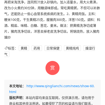
再把米淘洗净，连同煎汁放入砂锅内，加入适量水，用大火煮沸，
改为小火煮约30分钟，用糖调味即成。常吃黄精粥，不但可以补肺
气，还能防止一些心血管系统疾病的发生。2、黄精肉饭。主料：
粳米100克，干生黄精25克，瘦猪肉300克，洋葱150克。调料：料
酒、精盐、味精、白糖、葱花、姜末。做法：把黄精洗净切成薄
片，猪肉洗净切丝，洋葱去掉老皮洗净切丝。将锅烧热，放入猪肉
煸炒
标签：
黄精
药用
日常保健
黄精炖鸡
燥湿行
气
赏
本文地址：
http://www.qinglianchi.com/news/show-60.
html
版权声明：
本站内容均来自互联网，仅供演示用，请勿用于
商业和其他非法用途。如果侵犯了您的权益请与我们联系，