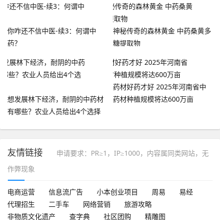
你咋还不信中医-续3：何谓中
神秘传奇的森林黄金 中药桑黄多
药？
糖提取物
药材好药才好 2025年河南省中
想发展林下经济，耐阴的中药材
药材种植规模将达600万亩
有哪些？农业人员给出4个选择
友情链接
申请要求：PR≥1，IP≥1000，内容属同类网站，无
作弊现象
电商运营
信息流广告
小本创业项目
周易
易经
代理招生
二手车
网络营销
旅游攻略
非物质文化遗产
查字典
社区团购
精雕图