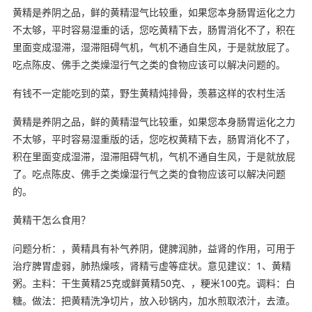
黄精是养阴之品，鲜的黄精湿气比较重，如果您本身肠胃运化之力
不太够，平时容易湿重的话，您吃黄精下去，肠胃消化不了，积在
里面变成湿滞，湿滞阻碍气机，气机不通自生风，于是就放屁了。
吃点陈皮、佛手之类燥湿行气之类的食物应该可以解决问题的。
有钱不一定能吃到的菜，野生黄精炖排骨，羡慕这样的农村生活
黄精是养阴之品，鲜的黄精湿气比较重，如果您本身肠胃运化之力
不太够，平时容易湿重版的话，您吃权黄精下去，肠胃消化不了，
积在里面变成湿滞，湿滞阻碍气机，气机不通自生风，于是就放屁
了。吃点陈皮、佛手之类燥湿行气之类的食物应该可以解决问题
的。
黄精干怎么食用？
问题分析：，黄精具有补气养阴，健脾润肺，益肾的作用，可用于
治疗脾胃虚弱，肺热燥咳，肾精亏虚等症状。意见建议：1、黄精
粥。主料：干生黄精25克或鲜黄精50克、，粳米100克。调料：白
糖。做法：把黄精洗净切片，放入砂锅内，加水煎取浓汁，去渣。