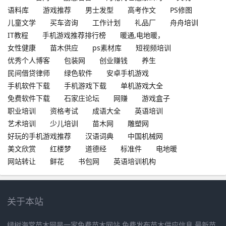
语料库
游戏推荐
男士发型
高考作文
PS修图
儿童文学
买车咨询
工作计划
礼品厂
舟舟培训
IT教程
手机游戏推荐排行榜
暖通,电地暖，
女性健康
苗木供应
ps素材库
短视频培训
优秀个人博客
包装网
创业赚钱
养生
民间借贷律师
绿色软件
安卓手机游戏
手机软件下载
手机游戏下载
单机游戏大全
免费软件下载
石家庄论坛
网赚
游戏盒子
职业培训
资格考试
成语大全
英语培训
艺术培训
少儿培训
苗木网
雕塑网
好玩的手机游戏推荐
汉语词典
中国机械网
美文欣赏
红楼梦
道德经
标准件
电地暖
网站转让
鲜花
书包网
英语培训机构
关于本站
绿树海棠苗木网是一家免费苗木网站,免费发布苗木供应信息,最新苗