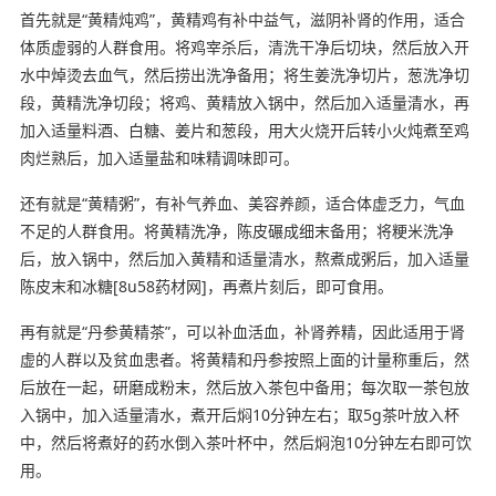
首先就是“黄精炖鸡”，黄精鸡有补中益气，滋阴补肾的作用，适合
体质虚弱的人群食用。将鸡宰杀后，清洗干净后切块，然后放入开
水中焯烫去血气，然后捞出洗净备用；将生姜洗净切片，葱洗净切
段，黄精洗净切段；将鸡、黄精放入锅中，然后加入适量清水，再
加入适量料酒、白糖、姜片和葱段，用大火烧开后转小火炖煮至鸡
肉烂熟后，加入适量盐和味精调味即可。
还有就是“黄精粥”，有补气养血、美容养颜，适合体虚乏力，气血
不足的人群食用。将黄精洗净，陈皮碾成细末备用；将粳米洗净
后，放入锅中，然后加入黄精和适量清水，熬煮成粥后，加入适量
陈皮末和冰糖[8u58药材网]，再煮片刻后，即可食用。
再有就是“丹参黄精茶”，可以补血活血，补肾养精，因此适用于肾
虚的人群以及贫血患者。将黄精和丹参按照上面的计量称重后，然
后放在一起，研磨成粉末，然后放入茶包中备用；每次取一茶包放
入锅中，加入适量清水，煮开后焖10分钟左右；取5g茶叶放入杯
中，然后将煮好的药水倒入茶叶杯中，然后焖泡10分钟左右即可饮
用。