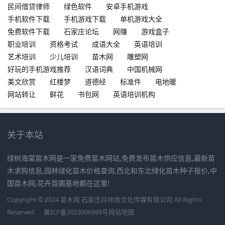
民间借贷律师
绿色软件
安卓手机游戏
手机软件下载
手机游戏下载
单机游戏大全
免费软件下载
石家庄论坛
网赚
游戏盒子
职业培训
资格考试
成语大全
英语培训
艺术培训
少儿培训
苗木网
雕塑网
好玩的手机游戏推荐
汉语词典
中国机械网
美文欣赏
红楼梦
道德经
标准件
电地暖
网站转让
鲜花
书包网
英语培训机构
关于本站
绿树海棠苗木网是一家免费苗木网站,免费发布苗木供应信息,最新苗
木求购信息,园林绿化苗木价格查询,西北和东北绿化苗木种子报价,中
国苗木网,花卉苗圃基地都在这里!
Copyright © 2024 苗木网 石家庄抖帅宫文化传媒有限公司 All Rights
Reserved.
冀ICP备2023006999号
网站地图