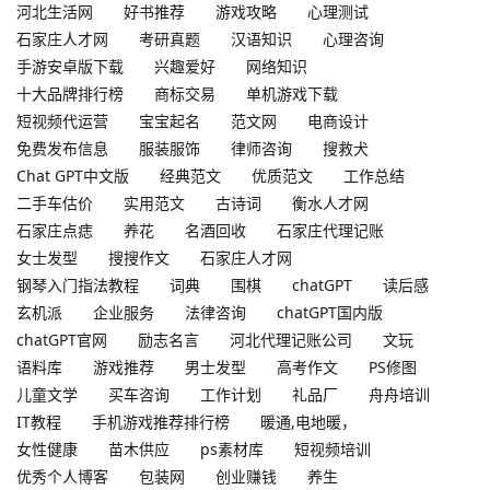
河北生活网
好书推荐
游戏攻略
心理测试
石家庄人才网
考研真题
汉语知识
心理咨询
手游安卓版下载
兴趣爱好
网络知识
十大品牌排行榜
商标交易
单机游戏下载
短视频代运营
宝宝起名
范文网
电商设计
免费发布信息
服装服饰
律师咨询
搜救犬
Chat GPT中文版
经典范文
优质范文
工作总结
二手车估价
实用范文
古诗词
衡水人才网
石家庄点痣
养花
名酒回收
石家庄代理记账
女士发型
搜搜作文
石家庄人才网
钢琴入门指法教程
词典
围棋
chatGPT
读后感
玄机派
企业服务
法律咨询
chatGPT国内版
chatGPT官网
励志名言
河北代理记账公司
文玩
语料库
游戏推荐
男士发型
高考作文
PS修图
儿童文学
买车咨询
工作计划
礼品厂
舟舟培训
IT教程
手机游戏推荐排行榜
暖通,电地暖，
女性健康
苗木供应
ps素材库
短视频培训
优秀个人博客
包装网
创业赚钱
养生