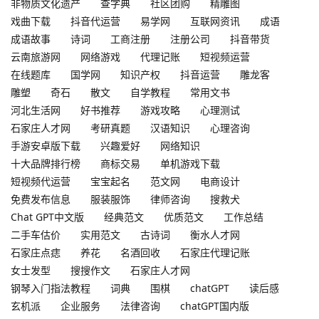
非物质文化遗产
查字典
社区团购
精雕图
戏曲下载
抖音代运营
易学网
互联网资讯
成语
成语故事
诗词
工商注册
注册公司
抖音带货
云南旅游网
网络游戏
代理记账
短视频运营
在线题库
国学网
知识产权
抖音运营
雕龙客
雕塑
奇石
散文
自学教程
常用文书
河北生活网
好书推荐
游戏攻略
心理测试
石家庄人才网
考研真题
汉语知识
心理咨询
手游安卓版下载
兴趣爱好
网络知识
十大品牌排行榜
商标交易
单机游戏下载
短视频代运营
宝宝起名
范文网
电商设计
免费发布信息
服装服饰
律师咨询
搜救犬
Chat GPT中文版
经典范文
优质范文
工作总结
二手车估价
实用范文
古诗词
衡水人才网
石家庄点痣
养花
名酒回收
石家庄代理记账
女士发型
搜搜作文
石家庄人才网
钢琴入门指法教程
词典
围棋
chatGPT
读后感
玄机派
企业服务
法律咨询
chatGPT国内版