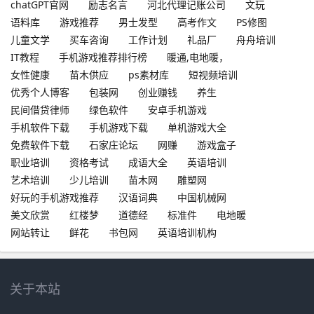
chatGPT官网
励志名言
河北代理记账公司
文玩
语料库
游戏推荐
男士发型
高考作文
PS修图
儿童文学
买车咨询
工作计划
礼品厂
舟舟培训
IT教程
手机游戏推荐排行榜
暖通,电地暖，
女性健康
苗木供应
ps素材库
短视频培训
优秀个人博客
包装网
创业赚钱
养生
民间借贷律师
绿色软件
安卓手机游戏
手机软件下载
手机游戏下载
单机游戏大全
免费软件下载
石家庄论坛
网赚
游戏盒子
职业培训
资格考试
成语大全
英语培训
艺术培训
少儿培训
苗木网
雕塑网
好玩的手机游戏推荐
汉语词典
中国机械网
美文欣赏
红楼梦
道德经
标准件
电地暖
网站转让
鲜花
书包网
英语培训机构
关于本站