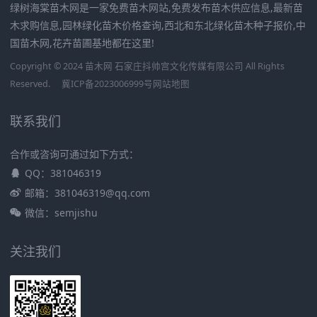
绿树海棠苗木网是一家免费苗木网站,免费发布苗木供应信息,最新苗
木求购信息,园林绿化苗木价格查询,西北和东北绿化苗木种子报价,中
国苗木网,花卉苗圃基地都在这里!
Copyright © 2024 苗木网 石家庄抖帅宫文化传媒有限公司 All Rights
Reserved.
冀ICP备2023006999号
网站地图
联系我们
合作或咨询可通过如下方式：
QQ：381046319
邮箱：381046319@qq.com
微信：semjishu
关注我们