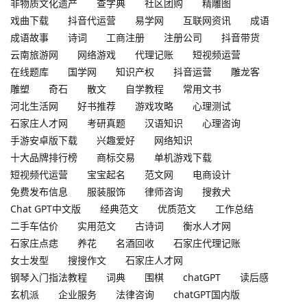
非物质文化遗产
查字典
社区团购
精雕图
戏曲下载
抖音代运营
易学网
互联网资讯
成语
成语故事
诗词
工商注册
注册公司
抖音带货
云南旅游网
网络游戏
代理记账
短视频运营
在线题库
国学网
知识产权
抖音运营
雕龙客
雕塑
奇石
散文
自学教程
常用文书
河北生活网
好书推荐
游戏攻略
心理测试
石家庄人才网
考研真题
汉语知识
心理咨询
手游安卓版下载
兴趣爱好
网络知识
十大品牌排行榜
商标交易
单机游戏下载
短视频代运营
宝宝起名
范文网
电商设计
免费发布信息
服装服饰
律师咨询
搜救犬
Chat GPT中文版
经典范文
优质范文
工作总结
二手车估价
实用范文
古诗词
衡水人才网
石家庄点痣
养花
名酒回收
石家庄代理记账
女士发型
搜搜作文
石家庄人才网
钢琴入门指法教程
词典
围棋
chatGPT
读后感
玄机派
企业服务
法律咨询
chatGPT国内版