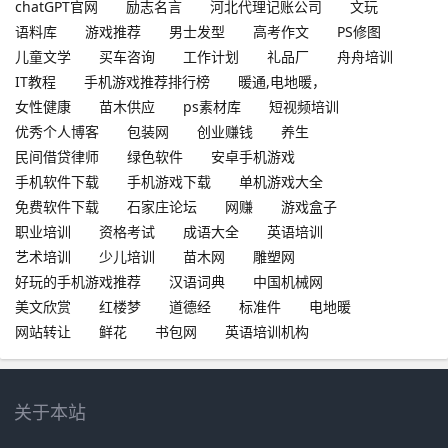
chatGPT官网
励志名言
河北代理记账公司
文玩
语料库
游戏推荐
男士发型
高考作文
PS修图
儿童文学
买车咨询
工作计划
礼品厂
舟舟培训
IT教程
手机游戏推荐排行榜
暖通,电地暖，
女性健康
苗木供应
ps素材库
短视频培训
优秀个人博客
包装网
创业赚钱
养生
民间借贷律师
绿色软件
安卓手机游戏
手机软件下载
手机游戏下载
单机游戏大全
免费软件下载
石家庄论坛
网赚
游戏盒子
职业培训
资格考试
成语大全
英语培训
艺术培训
少儿培训
苗木网
雕塑网
好玩的手机游戏推荐
汉语词典
中国机械网
美文欣赏
红楼梦
道德经
标准件
电地暖
网站转让
鲜花
书包网
英语培训机构
关于本站