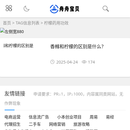
首页
> TAG信息列表 > 柠檬药用功效
香橼和柠檬的区别是什么？
2025-04-24
174
友情链接
申请要求：PR≥1，IP≥1000，内容属同类网站，无
作弊现象
电商运营
信息流广告
小本创业项目
周易
易经
代理招生
二手车
网络营销
旅游攻略