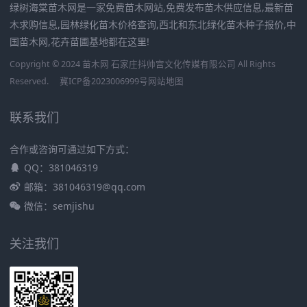
绿树海棠苗木网是一家免费苗木网站,免费发布苗木供应信息,最新苗
木求购信息,园林绿化苗木价格查询,西北和东北绿化苗木种子报价,中
国苗木网,花卉苗圃基地都在这里!
Copyright © 2024 苗木网 石家庄抖帅宫文化传媒有限公司 All Rights
Reserved.
冀ICP备2023006999号
网站地图
联系我们
合作或咨询可通过如下方式：
QQ：381046319
邮箱：381046319@qq.com
微信：semjishu
关注我们