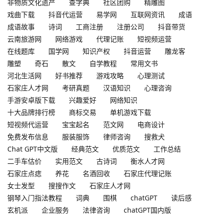
非物质文化遗产
查字典
社区团购
精雕图
戏曲下载
抖音代运营
易学网
互联网资讯
成语
成语故事
诗词
工商注册
注册公司
抖音带货
云南旅游网
网络游戏
代理记账
短视频运营
在线题库
国学网
知识产权
抖音运营
雕龙客
雕塑
奇石
散文
自学教程
常用文书
河北生活网
好书推荐
游戏攻略
心理测试
石家庄人才网
考研真题
汉语知识
心理咨询
手游安卓版下载
兴趣爱好
网络知识
十大品牌排行榜
商标交易
单机游戏下载
短视频代运营
宝宝起名
范文网
电商设计
免费发布信息
服装服饰
律师咨询
搜救犬
Chat GPT中文版
经典范文
优质范文
工作总结
二手车估价
实用范文
古诗词
衡水人才网
石家庄点痣
养花
名酒回收
石家庄代理记账
女士发型
搜搜作文
石家庄人才网
钢琴入门指法教程
词典
围棋
chatGPT
读后感
玄机派
企业服务
法律咨询
chatGPT国内版