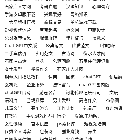
石家庄人才网
考研真题
汉语知识
心理咨询
手游安卓版下载
兴趣爱好
网络知识
十大品牌排行榜
商标交易
单机游戏下载
短视频代运营
宝宝起名
范文网
电商设计
免费发布信息
服装服饰
律师咨询
搜救犬
Chat GPT中文版
经典范文
优质范文
工作总结
二手车估价
实用范文
古诗词
衡水人才网
石家庄点痣
养花
名酒回收
石家庄代理记账
女士发型
搜搜作文
石家庄人才网
钢琴入门指法教程
词典
围棋
chatGPT
读后感
玄机派
企业服务
法律咨询
chatGPT国内版
chatGPT官网
励志名言
河北代理记账公司
文玩
语料库
游戏推荐
男士发型
高考作文
PS修图
儿童文学
买车咨询
工作计划
礼品厂
舟舟培训
IT教程
手机游戏推荐排行榜
暖通,电地暖，
女性健康
苗木供应
ps素材库
短视频培训
优秀个人博客
包装网
创业赚钱
养生
民间借贷律师
绿色软件
安卓手机游戏