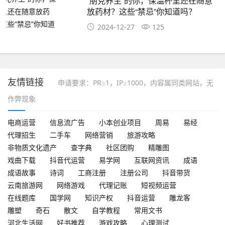
“朋克养生”的你，保温杯里还在随意
放药材？这些“禁忌”你知道吗？
2024-12-27
125
友情链接
申请要求：PR≥1，IP≥1000，内容属同类网站，无
作弊现象
电商运营
信息流广告
小本创业项目
周易
易经
代理招生
二手车
网络营销
旅游攻略
非物质文化遗产
查字典
社区团购
精雕图
戏曲下载
抖音代运营
易学网
互联网资讯
成语
成语故事
诗词
工商注册
注册公司
抖音带货
云南旅游网
网络游戏
代理记账
短视频运营
在线题库
国学网
知识产权
抖音运营
雕龙客
雕塑
奇石
散文
自学教程
常用文书
河北生活网
好书推荐
游戏攻略
心理测试