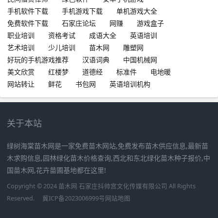
手机软件下载
手机游戏下载
单机游戏大全
免费软件下载
石家庄论坛
网赚
游戏盒子
职业培训
资格考试
成语大全
英语培训
艺术培训
少儿培训
苗木网
雕塑网
好玩的手机游戏推荐
汉语词典
中国机械网
美文欣赏
红楼梦
道德经
标准件
电地暖
网站转让
鲜花
书包网
英语培训机构
关于本站
绿树海棠苗木网是一家免费苗木网站,免费发布苗木供应信息,最新苗
木求购信息,园林绿化苗木价格查询,西北和东北绿化苗木种子报价,中
国苗木网,花卉苗圃基地都在这里!
Copyright © 2024 苗木网 石家庄抖帅宫文化传媒有限公司 All Rights
Reserved.
冀ICP备2023006999号
网站地图